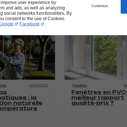
au de fenêtre
bois : le charme
 improve user experience by
Customize
uel style de
authentique et
nt and ads, as well as analyzing
 ?
chaleureux
ng social networks functionalities. By
you consent to the use of Cookies
Google
Facebook
.
24/08/2025
18
trée
Fenêtre
as
Fenêtres en PVC :
atiques : la
meilleur rapport
tion naturelle
qualité-prix ?
température