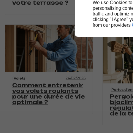
votre terrasse ?
matéri
We use Cookies to
pour q
personalising conte
maison
traffic and optimizi
clicking "I Agree" 
from our providers
24/02/2026
Volets
Comment entretenir
Portes d'en
vos volets roulants
pour une durée de vie
Pergol
optimale ?
bioclim
régula
de la 