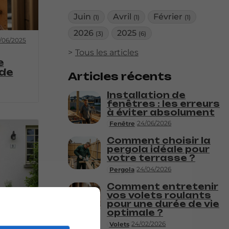
Juin
Avril
Février
(1)
(1)
(1)
2026
2025
(3)
(6)
/06/2025
Tous les articles
e
 de
Articles récents
Installation de
fenêtres : les erreurs
à éviter absolument
24/06/2026
Fenêtre
Comment choisir la
pergola idéale pour
votre terrasse ?
24/04/2026
Pergola
Comment entretenir
vos volets roulants
pour une durée de vie
/04/2025
optimale ?
en
24/02/2026
Volets