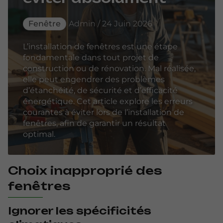
Fenêtre
Admin / 24 Juin 2026
L’installation de fenêtres est une étape
fondamentale dans tout projet de
construction ou de rénovation. Mal réalisée,
elle peut engendrer des problèmes
d’étanchéité, de sécurité et d’efficacité
énergétique. Cet article explore les erreurs
courantes à éviter lors de l’installation de
fenêtres, afin de garantir un résultat
optimal.
Choix inapproprié des
fenêtres
Ignorer les spécificités