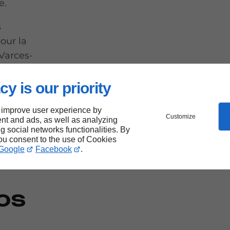
e.
s
our la
Varces-
 travail
cy is our priority
 improve user experience by
Customize
nt and ads, as well as analyzing
ng social networks functionalities. By
you consent to the use of Cookies
Google
Facebook
.
os