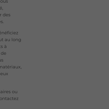
Nous
é,
r des
s.
énéficiez
t au long
ts à
e de
us
matériaux,
ieux
laires ou
contactez