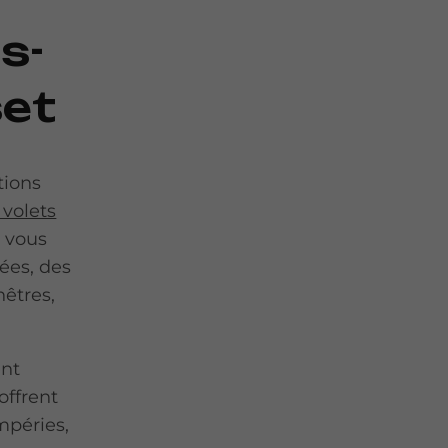
s-
set
tions
 volets
e vous
ées, des
nêtres,
ent
offrent
mpéries,