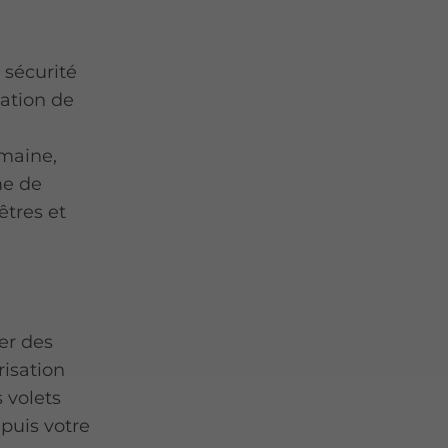
 sécurité
lation de
omaine,
me de
êtres et
er des
risation
 volets
puis votre