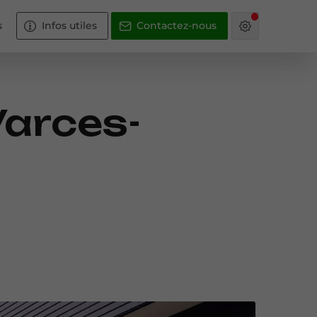
s
Infos utiles
Contactez-nous
Varces-