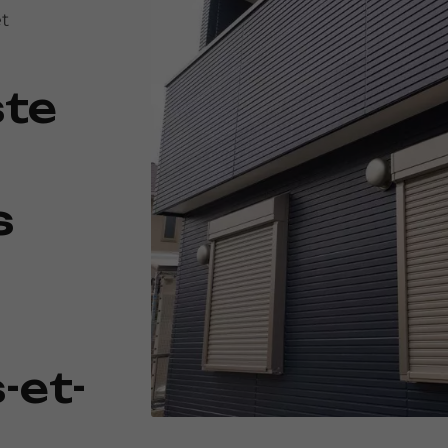
et
ste
s
-et-